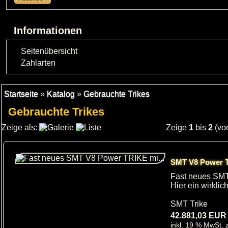
Informationen
Seitenübersicht
Zahlarten
Startseite
»
Katalog
»
Gebrauchte Trikes
Gebrauchte Trikes
Zeige als:
Zeige
1
bis
2
(vo
SMT V8 Power 
Fast neues SMT
Hier ein wirklich
SMT Trike
42.881,03 EUR
inkl. 19 % MwSt. z